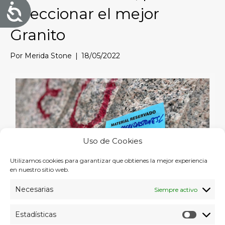
A
seleccionar el mejor
c
c
e
Granito
s
i
b
Por
Merida Stone
|
18/05/2022
i
l
i
d
a
d
Uso de Cookies
Utilizamos cookies para garantizar que obtienes la mejor experiencia
en nuestro sitio web.
Necesarias
Siempre activo
Esta semana, hemos realizado uno de nuestros viajes más
Estadísticas
importantes del año: la visita a Galicia para ver y elegir los