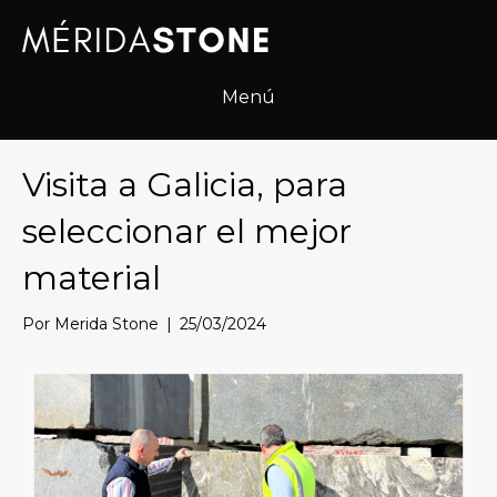
N
r
o
e
t
s
a
d
Menú
:
e
e
p
s
a
t
Visita a Galicia, para
n
e
t
s
seleccionar el mejor
a
i
l
t
material
l
i
a
o
w
Por
Merida Stone
|
25/03/2024
e
b
i
n
c
l
u