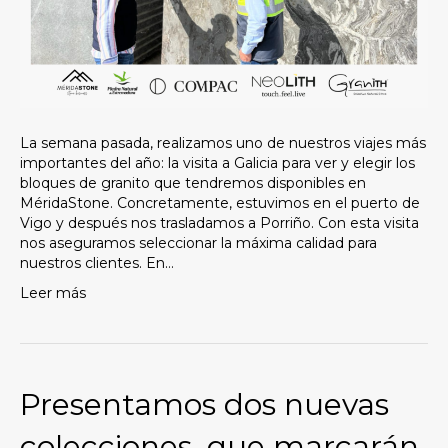
y
e
u
n
s
i
s
t
La semana pasada, realizamos uno de nuestros viajes más
e
importantes del año: la visita a Galicia para ver y elegir los
m
bloques de granito que tendremos disponibles en
a
MéridaStone. Concretamente, estuvimos en el puerto de
d
Vigo y después nos trasladamos a Porriño. Con esta visita
e
nos aseguramos seleccionar la máxima calidad para
a
nuestros clientes. En…
c
Leer más
c
e
s
i
b
Presentamos dos nuevas
i
l
colecciones, que marcarán
i