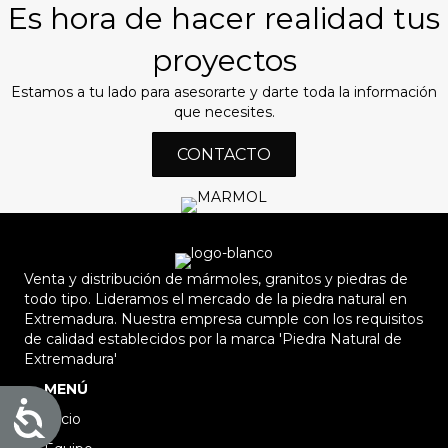
Es hora de hacer realidad tus
proyectos
Estamos a tu lado para asesorarte y darte toda la información
que necesites.
CONTACTO
Venta y distribución de mármoles, granitos y piedras de
todo tipo. Lideramos el mercado de la piedra natural en
Extremadura. Nuestra empresa cumple con los requisitos
de calidad establecidos por la marca 'Piedra Natural de
Extremadura'
MENÚ
A
Inicio
c
c