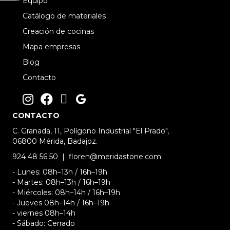
Equipo
e
s
Catálogo de materiales
i
b
Creación de cocinas
i
l
Mapa empresas
i
d
Blog
a
d
Contacto
CONTACTO
C. Granada, 11, Polígono Industrial "El Prado",
06800 Mérida, Badajoz.
924 48 56 50
|
floren@meridastone.com
- Lunes: 08h–13h / 16h–19h
- Martes: 08h–13h / 16h–19h
- Miércoles: 08h–14h / 16h–19h
- Jueves 08h–14h / 16h–19h
- viernes 08h–14h
- Sábado: Cerrado