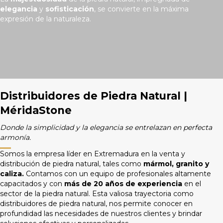
y
elegancia
y
sofisticación
, se convierte en la máxima
e
expresión de la naturaleza.
u
n
s
i
s
t
e
m
Distribuidores de Piedra Natural |
a
MéridaStone
d
e
D
onde la simplicidad y la elegancia se entrelazan en perfecta
a
armonía.
c
c
Somos la empresa líder en Extremadura en la venta y
e
distribución de piedra natural, tales como
mármol, granito y
s
caliza.
Contamos con un equipo de profesionales altamente
i
capacitados y con
más de 20 años de experiencia
en el
b
sector de la piedra natural. Esta valiosa trayectoria como
i
distribuidores de piedra natural, nos permite conocer en
l
profundidad las necesidades de nuestros clientes y brindar
i