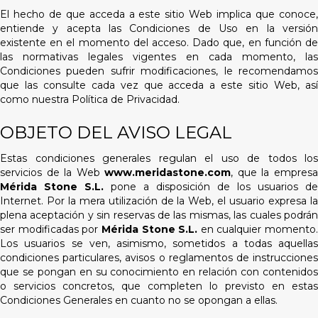
y
El hecho de que acceda a este sitio Web implica que conoce,
e
entiende y acepta las Condiciones de Uso en la versión
u
existente en el momento del acceso. Dado que, en función de
n
las normativas legales vigentes en cada momento, las
s
Condiciones pueden sufrir modificaciones, le recomendamos
i
que las consulte cada vez que acceda a este sitio Web, así
s
como nuestra Política de Privacidad.
t
e
OBJETO DEL AVISO LEGAL
m
a
d
Estas condiciones generales regulan el uso de todos los
e
servicios de la Web
www.meridastone.com
, que la empres
a
Mérida Stone S.L.
pone a disposición de los usuarios de
c
Internet. Por la mera utilización de la Web, el usuario expresa la
c
plena aceptación y sin reservas de las mismas, las cuales podrán
e
ser modificadas por
Mérida Stone S.L.
en cualquier momento.
s
Los usuarios se ven, asimismo, sometidos a todas aquellas
i
condiciones particulares, avisos o reglamentos de instrucciones
b
que se pongan en su conocimiento en relación con contenidos
i
o servicios concretos, que completen lo previsto en estas
l
Condiciones Generales en cuanto no se opongan a ellas.
i