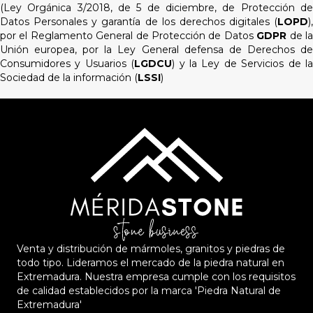
(Ley Orgánica 3/2018, de 5 de diciembre, de Protección de
Datos Personales y garantía de los derechos digitales (
LOPD
),
por el Reglamento General de Protección de Datos
GDPR
de l
Unión europea, por la Ley General defensa de Derechos de
Consumidores y Usuarios (
LGDCU
) y la Ley de Servicios de l
Sociedad de la información (
LSSI
)
Venta y distribución de mármoles, granitos y piedras de
todo tipo. Lideramos el mercado de la piedra natural en
Extremadura. Nuestra empresa cumple con los requisitos
de calidad establecidos por la marca 'Piedra Natural de
Extremadura'