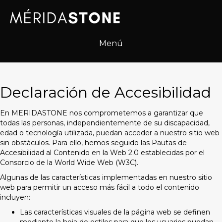
N
r
o
e
t
s
a
d
Menú
:
e
e
p
s
a
t
n
e
Declaración de Accesibilidad
t
s
a
i
l
En MERIDASTONE nos comprometemos a garantizar que
t
l
todas las personas, independientemente de su discapacidad,
i
a
edad o tecnología utilizada, puedan acceder a nuestro sitio web
o
sin obstáculos. Para ello, hemos seguido las Pautas de
w
Accesibilidad al Contenido en la Web 2.0 establecidas por el
e
Consorcio de la World Wide Web (W3C).
b
i
Algunas de las características implementadas en nuestro sitio
n
web para permitir un acceso más fácil a todo el contenido
c
incluyen:
l
Las características visuales de la página web se definen
u
mediante la hoja de estilos para que los usuarios puedan