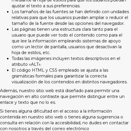
y
ajustar el texto a sus preferencias.
e
Los tamaños de las fuentes se han definido con unidades
u
relativas para que los usuarios puedan ampliar o reducir el
n
tamaño de la fuente desde las opciones del navegador.
s
Las páginas tienen una estructura clara tanto para el
i
usuario que puede ver todo el contenido como para el
s
que lee la información empleando sistemas de apoyo
t
como un lector de pantalla, usuarios que desactivan la
e
hoja de estilos, etc.
m
Todas las imágenes incluyen textos descriptivos en el
a
atributo «ALT».
d
El código HTML y CSS empleado se ajusta a las
e
gramáticas formales para garantizar la correcta
a
visualización de los contenidos en distintos navegadores.
c
c
Además, nuestro sitio web está diseñado para permitir una
e
navegación en alto contraste que permite distinguir entre un
s
enlace y texto que no lo es.
i
Si tienes alguna dificultad en el acceso a la información
b
contenida en nuestro sitio web o tienes alguna sugerencia o
i
consulta en relación con la accesibilidad, no dudes en contactar
l
con nosotros a través del correo electrónico
i